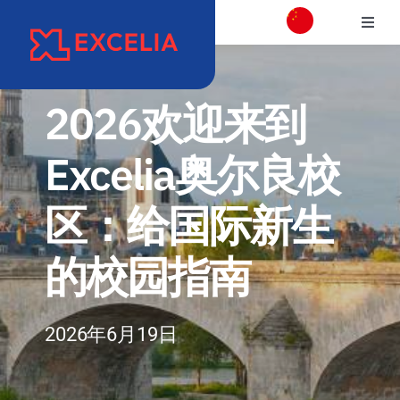
跳
切
过
换
内
学校介绍
导
容
航
2026欢迎来到
校区介绍
Excelia奥尔良校
学院
区：给国际新生
项目专业介绍
的校园指南
国际交流合作
2026年6月19日
职业发展和校友会