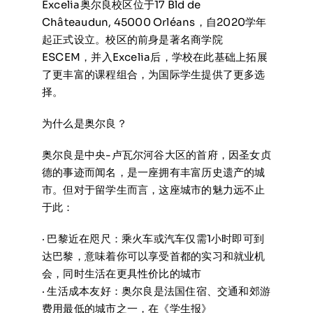
Excelia奥尔良校区位于17 Bld de
Châteaudun, 45000 Orléans，自2020学年
起正式设立。校区的前身是著名商学院
ESCEM，并入Excelia后，学校在此基础上拓展
了更丰富的课程组合，为国际学生提供了更多选
择。
为什么是奥尔良？
奥尔良是中央-卢瓦尔河谷大区的首府，因圣女贞
德的事迹而闻名，是一座拥有丰富历史遗产的城
市。但对于留学生而言，这座城市的魅力远不止
于此：
· 巴黎近在咫尺：乘火车或汽车仅需1小时即可到
达巴黎，意味着你可以享受首都的实习和就业机
会，同时生活在更具性价比的城市
· 生活成本友好：奥尔良是法国住宿、交通和郊游
费用最低的城市之一，在《学生报》