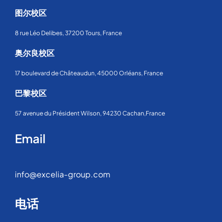
图尔校区
8 rue Léo Delibes, 37200 Tours, France
奥尔良校区
17 boulevard de Châteaudun, 45000 Orléans, France
巴黎校区
57 avenue du Président Wilson, 94230 Cachan,France
Email
info@excelia-group.com
电话