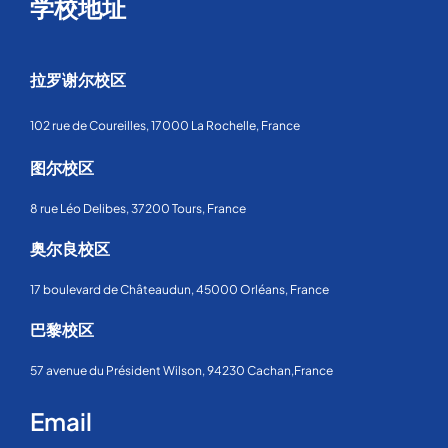
学校地址
拉罗谢尔校区
102 rue de Coureilles, 17000 La Rochelle, France
图尔校区
8 rue Léo Delibes, 37200 Tours, France
奥尔良校区
17 boulevard de Châteaudun, 45000 Orléans, France
巴黎校区
57 avenue du Président Wilson, 94230 Cachan,France
Email