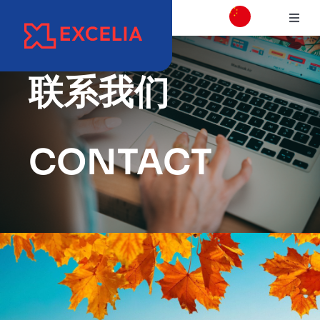
跳
切
过
换
内
学校介绍
导
容
航
联系我们
校区介绍
CONTACT
学院
项目专业介绍
国际交流合作
职业发展和校友会