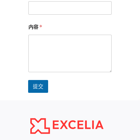
*
电
内容
*
微
子
信
邮
号
箱
*
名
标
称
题
内
容
提交