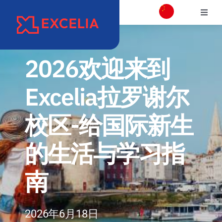
跳
切
过
换
内
学校介绍
导
容
航
2026欢迎来到
校区介绍
Excelia拉罗谢尔
学院
校区-给国际新生
项目专业介绍
的生活与学习指
国际交流合作
南
职业发展和校友会
2026年6月18日