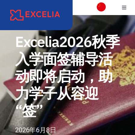
跳
切
过
换
内
学校介绍
导
容
航
Excelia2026秋季
校区介绍
入学面签辅导活
学院
动即将启动，助
项目专业介绍
力学子从容迎
国际交流合作
“签”
职业发展和校友会
2026年6月8日