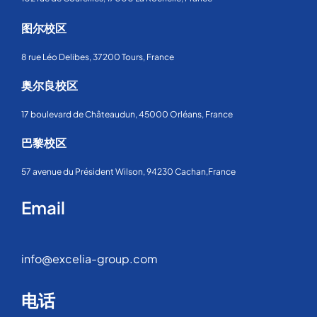
图尔校区
8 rue Léo Delibes, 37200 Tours, France
奥尔良校区
17 boulevard de Châteaudun, 45000 Orléans, France
巴黎校区
57 avenue du Président Wilson, 94230 Cachan,France
Email
info@excelia-group.com
电话