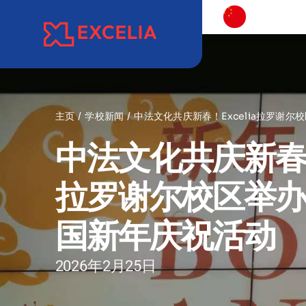
跳
过
内
容
主页
学校新闻
中法文化共庆新春！Excelia拉罗谢尔
中法文化共庆新春！E
拉罗谢尔校区举办2
国新年庆祝活动
2026年2月25日