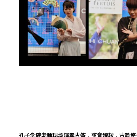
孔子学院老师现场演奏古筝，弦音婉转，古韵悠