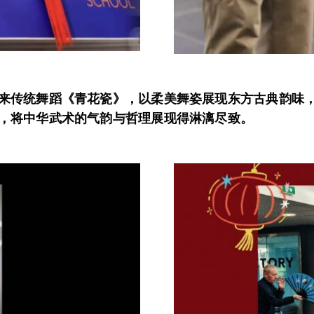
来传统舞蹈《青花瓷》，以柔美舞姿展现东方古典韵味
，将中华武术的气韵与哲理展现得淋漓尽致。