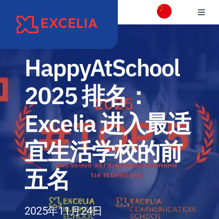
跳
切
过
换
内
学校介绍
导
容
航
HappyAtSchool
校区介绍
2025 排名：
学院
Excelia 进入最适
项目专业介绍
宜生活学校的前
国际交流合作
五名
职业发展和校友会
2025年11月24日