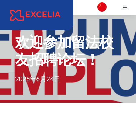
跳
切
过
换
内
学校介绍
导
容
航
欢迎参加留法校
校区介绍
友招聘论坛！
学院
2025年6月24日
项目专业介绍
国际交流合作
职业发展和校友会