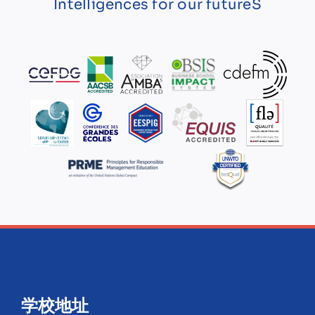
Intelligences for our futureS
学校地址