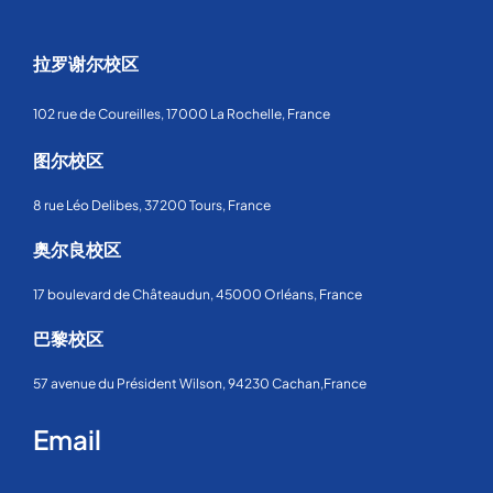
拉罗谢尔校区
102 rue de Coureilles, 17000 La Rochelle, France
图尔校区
8 rue Léo Delibes, 37200 Tours, France
奥尔良校区
17 boulevard de Châteaudun, 45000 Orléans, France
巴黎校区
57 avenue du Président Wilson, 94230 Cachan,France
Email