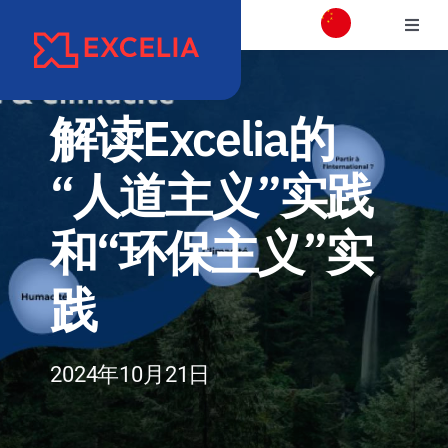
跳
切
过
换
内
学校介绍
导
容
航
解读Excelia的
校区介绍
“人道主义”实践
学院
和“环保主义”实
项目专业介绍
践
国际交流合作
2024年10月21日
职业发展和校友会