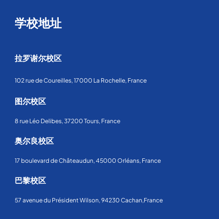
学校地址
拉罗谢尔校区
102 rue de Coureilles, 17000 La Rochelle, France
图尔校区
8 rue Léo Delibes, 37200 Tours, France
奥尔良校区
17 boulevard de Châteaudun, 45000 Orléans, France
巴黎校区
57 avenue du Président Wilson, 94230 Cachan,France