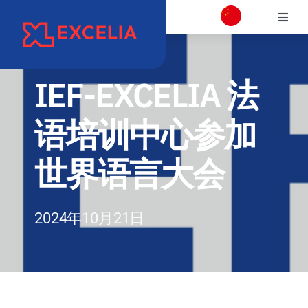
跳
切
过
换
内
学校介绍
导
容
航
IEF-EXCELIA 法
校区介绍
语培训中心参加
学院
世界语言大会
项目专业介绍
2024年10月21日
国际交流合作
职业发展和校友会