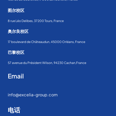
图尔校区
8 rue Léo Delibes, 37200 Tours, France
奥尔良校区
17 boulevard de Châteaudun, 45000 Orléans, France
巴黎校区
57 avenue du Président Wilson, 94230 Cachan,France
Email
info@excelia-group.com
电话