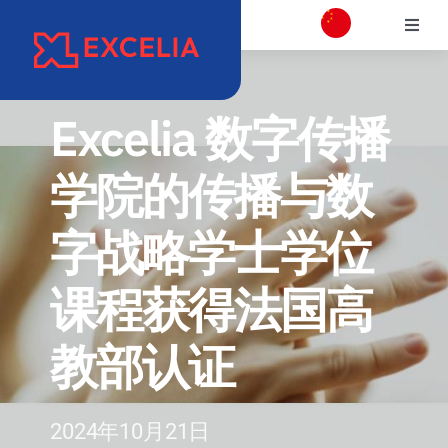
跳
切
过
换
内
学校介绍
导
容
航
Excelia 数字传播
校区介绍
学院的传播与数
学院
字战略学士学位
项目专业介绍
课程获得法国高
国际交流合作
教部认证
职业发展和校友会
2024年10月21日