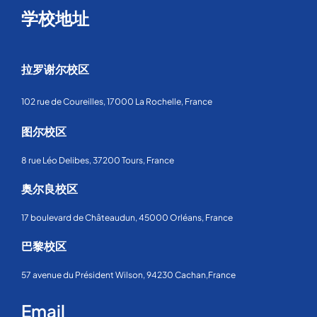
学校地址
拉罗谢尔校区
102 rue de Coureilles, 17000 La Rochelle, France
图尔校区
8 rue Léo Delibes, 37200 Tours, France
奥尔良校区
17 boulevard de Châteaudun, 45000 Orléans, France
巴黎校区
57 avenue du Président Wilson, 94230 Cachan,France
Email