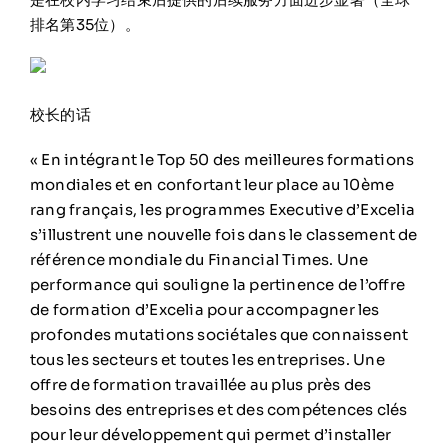
排名第35位）。
校长的话
« En intégrant le Top 50 des meilleures formations
mondiales et en confortant leur place au 10ème
rang français, les programmes Executive d’Excelia
s’illustrent une nouvelle fois dans le classement de
référence mondiale du Financial Times. Une
performance qui souligne la pertinence de l’offre
de formation d’Excelia pour accompagner les
profondes mutations sociétales que connaissent
tous les secteurs et toutes les entreprises. Une
offre de formation travaillée au plus près des
besoins des entreprises et des compétences clés
pour leur développement qui permet d’installer