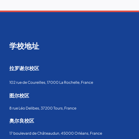
学校地址
拉罗谢尔校区
102 rue de Coureilles, 17000 La Rochelle, France
图尔校区
8 rue Léo Delibes, 37200 Tours, France
奥尔良校区
17 boulevard de Châteaudun, 45000 Orléans, France