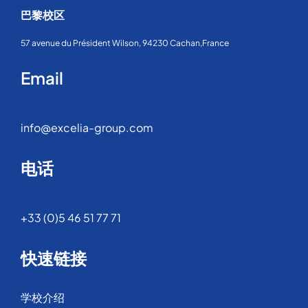
巴黎校区
57 avenue du Président Wilson, 94230 Cachan,France
Email
info@excelia-group.com
电话
+33 (0)5 46 51 77 71
快速链接
学校介绍