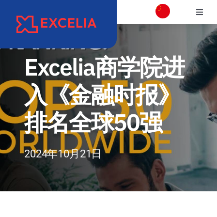
跳
切
过
换
内
学校介绍
导
容
航
Excelia商学院进
校区介绍
入《金融时报》
学院
排名全球50强
项目专业介绍
2024年10月21日
国际交流合作
职业发展和校友会