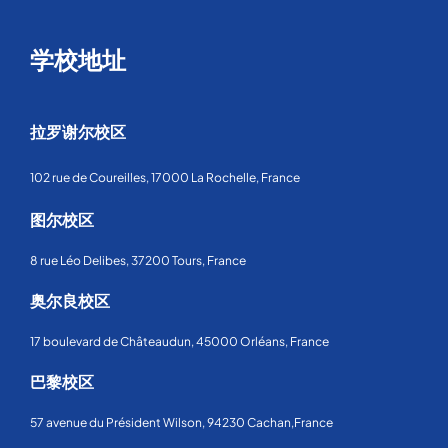
学校地址
拉罗谢尔校区
102 rue de Coureilles, 17000 La Rochelle, France
图尔校区
8 rue Léo Delibes, 37200 Tours, France
奥尔良校区
17 boulevard de Châteaudun, 45000 Orléans, France
巴黎校区
57 avenue du Président Wilson, 94230 Cachan,France