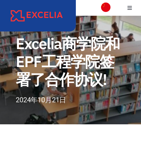
跳
切
过
换
内
学校介绍
导
容
航
Excelia商学院和
校区介绍
EPF工程学院签
学院
署了合作协议!
项目专业介绍
2024年10月21日
国际交流合作
职业发展和校友会