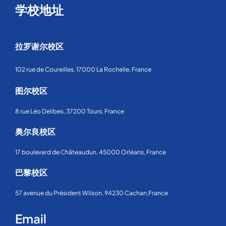
学校地址
拉罗谢尔校区
102 rue de Coureilles, 17000 La Rochelle, France
图尔校区
8 rue Léo Delibes, 37200 Tours, France
奥尔良校区
17 boulevard de Châteaudun, 45000 Orléans, France
巴黎校区
57 avenue du Président Wilson, 94230 Cachan,France
Email