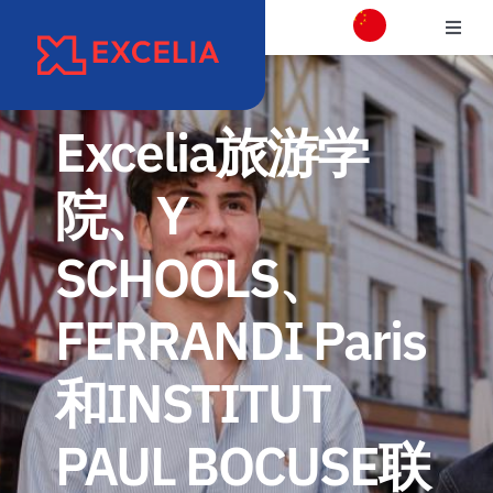
跳
切
过
换
内
学校介绍
导
容
航
Excelia旅游学
校区介绍
院、Y
学院
SCHOOLS、
项目专业介绍
FERRANDI Paris
国际交流合作
和INSTITUT
PAUL BOCUSE联
职业发展和校友会