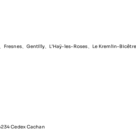
esnes、Gentilly、L’Haÿ-les-Roses、Le Kremlin-Bi
4234 Cedex Cachan