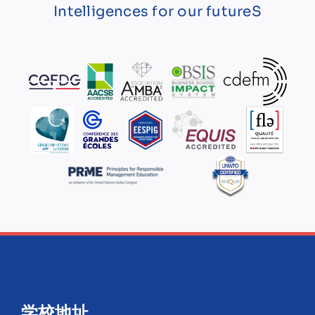
Intelligences for our futureS
学校地址