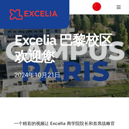
跳
切
过
换
内
学校介绍
导
容
航
Excelia 巴黎校区
校区介绍
欢迎您
学院
2024年10月21日
项目专业介绍
国际交流合作
职业发展和校友会
一个精彩的视频让 Excelia 商学院院长和首席战略官