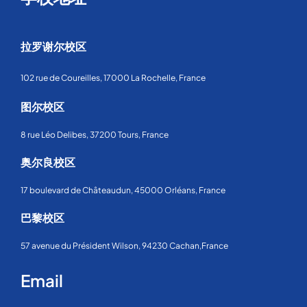
拉罗谢尔校区
102 rue de Coureilles, 17000 La Rochelle, France
图尔校区
8 rue Léo Delibes, 37200 Tours, France
奥尔良校区
17 boulevard de Châteaudun, 45000 Orléans, France
巴黎校区
57 avenue du Président Wilson, 94230 Cachan,France
Email