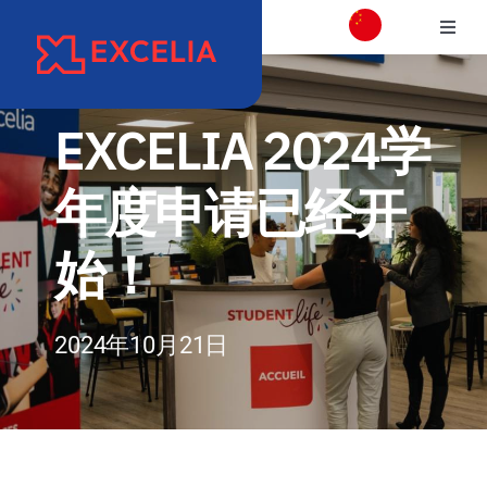
跳
切
过
换
内
学校介绍
导
容
航
EXCELIA 2024学
校区介绍
年度申请已经开
学院
始！
项目专业介绍
2024年10月21日
国际交流合作
职业发展和校友会