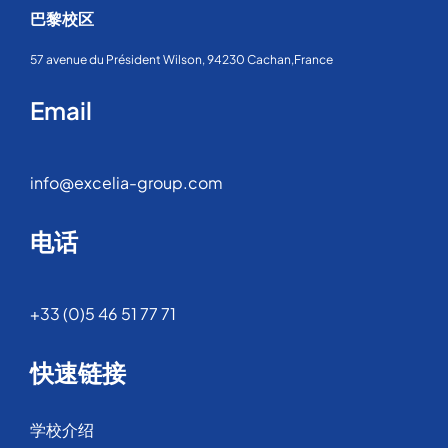
巴黎校区
57 avenue du Président Wilson, 94230 Cachan,France
Email
info@excelia-group.com
电话
+33 (0)5 46 51 77 71
快速链接
学校介绍