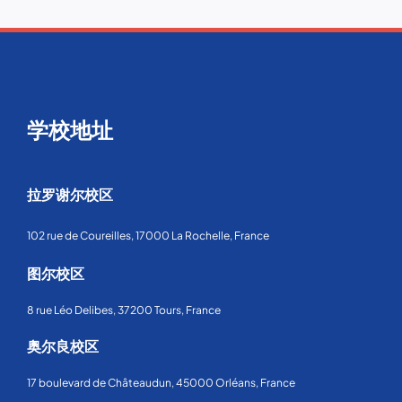
学校地址
拉罗谢尔校区
102 rue de Coureilles, 17000 La Rochelle, France
图尔校区
8 rue Léo Delibes, 37200 Tours, France
奥尔良校区
17 boulevard de Châteaudun, 45000 Orléans, France