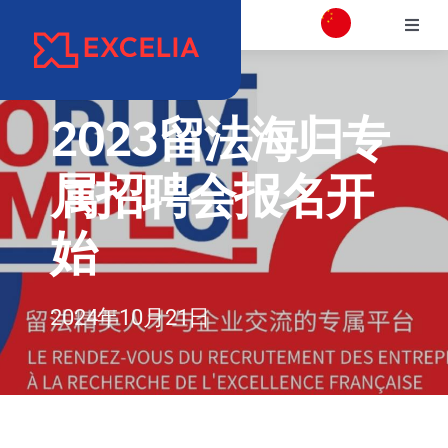
跳
切
过
换
内
学校介绍
导
容
航
2023留法海归专
校区介绍
属招聘会报名开
学院
始
项目专业介绍
2024年10月21日
国际交流合作
职业发展和校友会